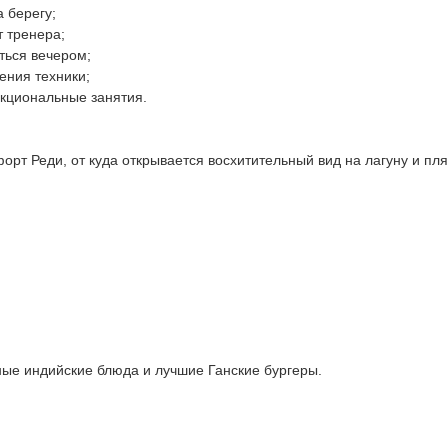
 берегу;
 тренера;
ться вечером;
ения техники;
нкциональные занятия.
орт Реди, от куда открывается восхитительный вид на лагуну и пля
ные индийские блюда и лучшие Ганские бургеры.