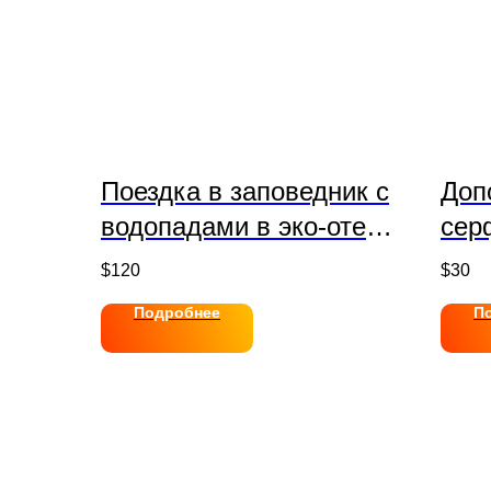
Поездка в заповедник c
Доп
водопадами в эко-отель
сер
с видом горы
кем
$
120
$
30
Подробнее
П