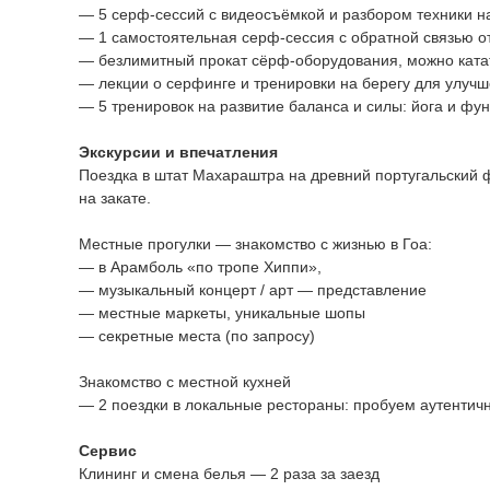
— 5 серф‑сессий с видеосъёмкой и разбором техники на
— 1 самостоятельная серф‑сессия с обратной связью от
— безлимитный прокат сёрф‑оборудования, можно ката
— лекции о серфинге и тренировки на берегу для улучш
— 5 тренировок на развитие баланса и силы: йога и фу
Экскурсии и впечатления
Поездка в штат Махараштра на древний португальский ф
на закате.
Местные прогулки — знакомство с жизнью в Гоа:
— в Арамболь «по тропе Хиппи»,
— музыкальный концерт / арт — представление
— местные маркеты, уникальные шопы
— секретные места (по запросу)
Знакомство с местной кухней
— 2 поездки в локальные рестораны: пробуем аутентич
Сервис
Клининг и смена белья — 2 раза за заезд