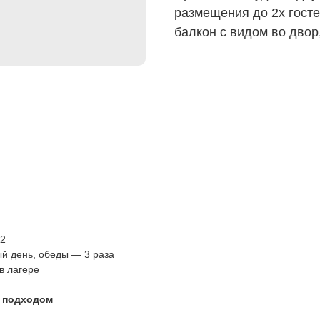
размещения до 2х госте
балкон с видом во двор
02
ый день, обеды — 3 раза
в лагере
м подходом