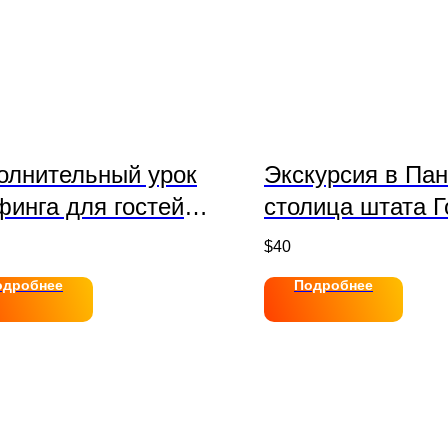
олнительный урок
Экскурсия в Пан
финга для гостей
столица штата Г
па
$
40
одробнее
Подробнее