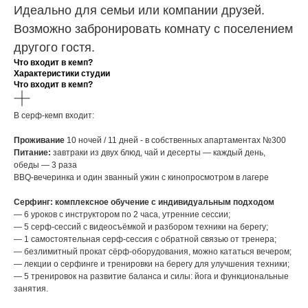
Идеально для семьи или компании друзей.
Возможно забронировать комнату с поселением
другого гостя.
Что входит в кемп?
Характеристики студии
Что входит в кемп?
В серф-кемп входит:
Проживание
10 ночей / 11 дней - в собственных апартаментах №300
Питание:
завтраки из двух блюд, чай и десерты — каждый день,
обеды — 3 раза
BBQ-вечеринка и один званный ужин с кинопросмотром в лагере
Серфинг: комплексное обучение с индивидуальным подходом
— 6 уроков с инструктором по 2 часа, утренние сессии;
— 5 серф‑сессий с видеосъёмкой и разбором техники на берегу;
— 1 самостоятельная серф‑сессия с обратной связью от тренера;
— безлимитный прокат сёрф‑оборудования, можно кататься вечером;
— лекции о серфинге и тренировки на берегу для улучшения техники;
— 5 тренировок на развитие баланса и силы: йога и функциональные
занятия.