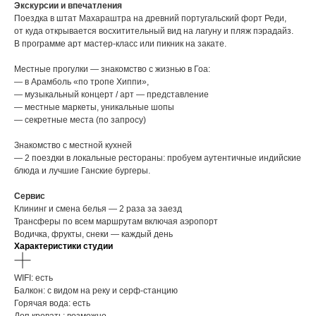
Экскурсии и впечатления
Поездка в штат Махараштра на древний португальский форт Реди,
от куда открывается восхитительный вид на лагуну и пляж пэрадайз.
В программе арт мастер-класс или пикник на закате.
Местные прогулки — знакомство с жизнью в Гоа:
— в Арамболь «по тропе Хиппи»,
— музыкальный концерт / арт — представление
— местные маркеты, уникальные шопы
— секретные места (по запросу)
Знакомство с местной кухней
— 2 поездки в локальные рестораны: пробуем аутентичные индийские
блюда и лучшие Ганские бургеры.
Сервис
Клининг и смена белья — 2 раза за заезд
Трансферы по всем маршрутам включая аэропорт
Водичка, фрукты, снеки — каждый день
Характеристики студии
WIFI: есть
Балкон: с видом на реку и серф-станцию
Горячая вода: есть
Доп кровать: возможно